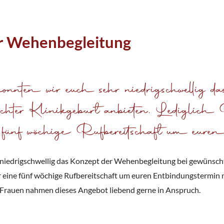
r Wehenbegleitung
nten wir euch sehr niedrigschwellig da
hter Klinikgeburt anbieten. Lediglich 
fünf wöchige Rufbereitschaft um euren
r niedrigschwellig das Konzept der Wehenbegleitung bei gewünscht
ür eine fünf wöchige Rufbereitschaft um euren Entbindungstermin
Frauen nahmen dieses Angebot liebend gerne in Anspruch.