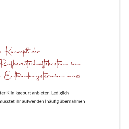
s Konzept der
Rufbereitschaftskosten in
 Entbindungstermin muss
er Klinikgeburt anbieten. Lediglich
 musstet ihr aufwenden (häufig übernahmen