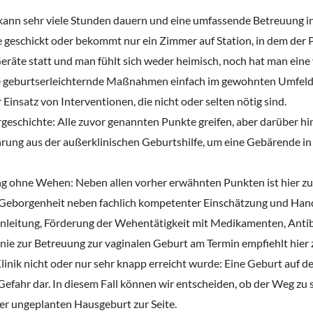
kann sehr viele Stunden dauern und eine umfassende Betreuung in de
geschickt oder bekommt nur ein Zimmer auf Station, in dem der Par
räte statt und man fühlt sich weder heimisch, noch hat man eine
e geburtserleichternde Maßnahmen einfach im gewohnten Umfeld 
 Einsatz von Interventionen, die nicht oder selten nötig sind.
geschichte: Alle zuvor genannten Punkte greifen, aber darüber hin
hrung aus der außerklinischen Geburtshilfe, um eine Gebärende i
g ohne Wehen: Neben allen vorher erwähnten Punkten ist hier zu 
borgenheit neben fachlich kompetenter Einschätzung und Handlu
Einleitung, Förderung der Wehentätigkeit mit Medikamenten, Antib
tlinie zur Betreuung zur vaginalen Geburt am Termin empfiehlt hie
 Klinik nicht oder nur sehr knapp erreicht wurde: Eine Geburt auf
efahr dar. In diesem Fall können wir entscheiden, ob der Weg zu 
r ungeplanten Hausgeburt zur Seite.