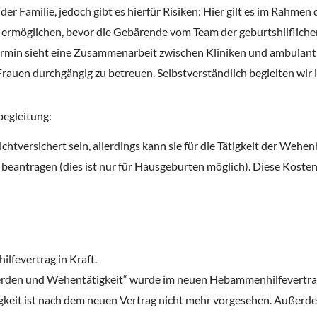
r Familie, jedoch gibt es hierfür Risiken: Hier gilt es im Rahmen d
ermöglichen, bevor die Gebärende vom Team der geburtshilflich
 Termin sieht eine Zusammenarbeit zwischen Kliniken und ambulan
auen durchgängig zu betreuen. Selbstverständlich begleiten wir i
egleitung:
htversichert sein, allerdings kann sie für die Tätigkeit der Wehe
€ beantragen (dies ist nur für Hausgeburten möglich). Diese Kost
lfevertrag in Kraft.
rden und Wehentätigkeit“ wurde im neuen Hebammenhilfevertrag 
gkeit ist nach dem neuen Vertrag nicht mehr vorgesehen. Außerdem